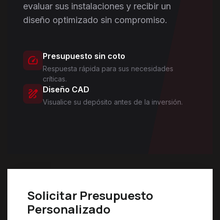
evaluar sus instalaciones y recibir un
diseño optimizado sin compromiso.
Presupuesto sin coto
speed
Respuesta rápida para sus necesidades
críticas.
Diseño CAD
draw
Visualice su depósito antes de la inversión.
Solicitar Presupuesto
Personalizado